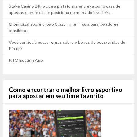
Stake Casino BR: o que a plataforma entrega como casa de
apostas e onde ela se posiciona no mercado brasileiro
O principal sobre o jogo Crazy Time — guia para jogadores
brasileiros
Você conhecia essas regras sobre o bônus de boas-vindas do
Pin up?
KTO Betting App
Como encontrar o melhor livro esportivo
para apostar em seu time favorito