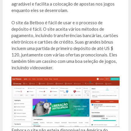
agradável e facilita a colocação de apostas nos jogos
enquanto eles se desenrolam.
O site da Betboo é fácil de usar e o processo de
depósito é fácil. O site aceita vários métodos de
pagamento, incluindo transferências bancárias, cartões
eletrônicos e cartões de crédito. Suas grandes bônus
incluem uma partida de primeiro depósito de até US $
120, juntamente com várias ofertas promocionais. Eles
também têm um cassino com uma boa seleção de jogos,
incluindo videowoker.
Embora o site não esteja disponível na América do