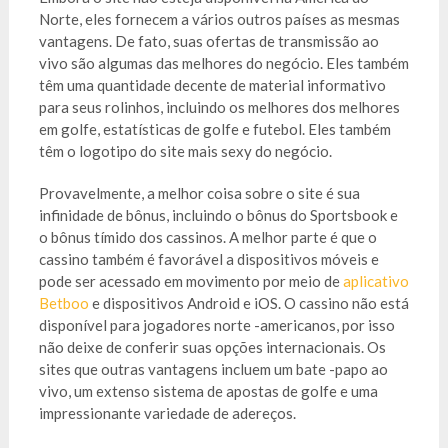
Norte, eles fornecem a vários outros países as mesmas
vantagens. De fato, suas ofertas de transmissão ao
vivo são algumas das melhores do negócio. Eles também
têm uma quantidade decente de material informativo
para seus rolinhos, incluindo os melhores dos melhores
em golfe, estatísticas de golfe e futebol. Eles também
têm o logotipo do site mais sexy do negócio.
Provavelmente, a melhor coisa sobre o site é sua
infinidade de bônus, incluindo o bônus do Sportsbook e
o bônus tímido dos cassinos. A melhor parte é que o
cassino também é favorável a dispositivos móveis e
pode ser acessado em movimento por meio de
aplicativo
Betboo
e dispositivos Android e iOS. O cassino não está
disponível para jogadores norte -americanos, por isso
não deixe de conferir suas opções internacionais. Os
sites que outras vantagens incluem um bate -papo ao
vivo, um extenso sistema de apostas de golfe e uma
impressionante variedade de adereços.