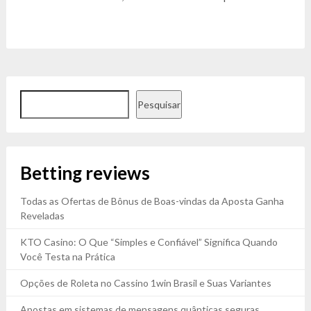
Pesquisar
Pesquisar
Betting reviews
Todas as Ofertas de Bônus de Boas-vindas da Aposta Ganha
Reveladas
KTO Casino: O Que “Simples e Confiável” Significa Quando
Você Testa na Prática
Opções de Roleta no Cassino 1win Brasil e Suas Variantes
Apostas em sistemas de mensagens quânticas seguras