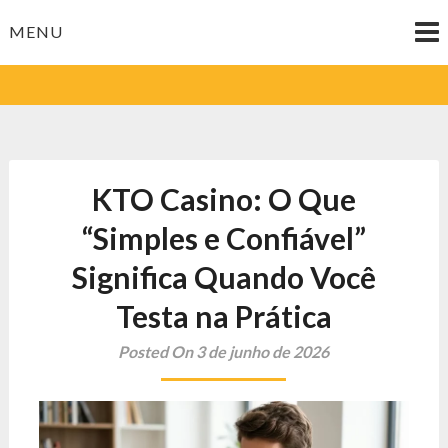
Skip
MENU
to
content
Betesporte
Não temos dúvidas sobre nosso trabalho
KTO Casino: O Que
“Simples e Confiável”
Significa Quando Você
Testa na Prática
Posted On 3 de junho de 2026