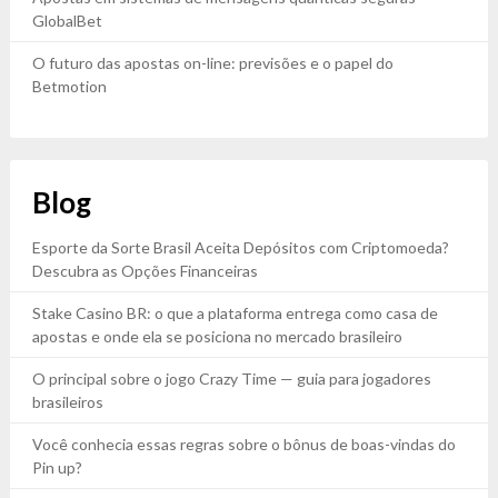
GlobalBet
O futuro das apostas on-line: previsões e o papel do
Betmotion
Blog
Esporte da Sorte Brasil Aceita Depósitos com Criptomoeda?
Descubra as Opções Financeiras
Stake Casino BR: o que a plataforma entrega como casa de
apostas e onde ela se posiciona no mercado brasileiro
O principal sobre o jogo Crazy Time — guia para jogadores
brasileiros
Você conhecia essas regras sobre o bônus de boas-vindas do
Pin up?