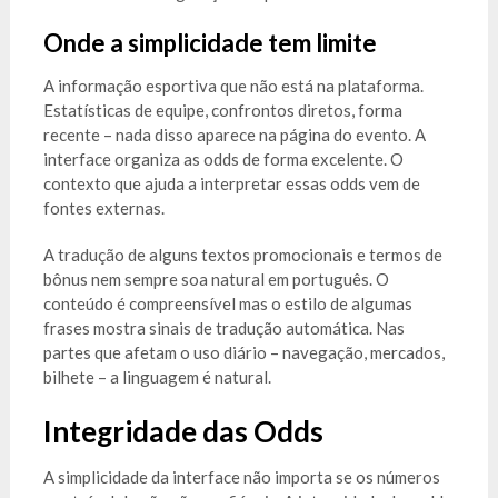
Onde a simplicidade tem limite
A informação esportiva que não está na plataforma.
Estatísticas de equipe, confrontos diretos, forma
recente – nada disso aparece na página do evento. A
interface organiza as odds de forma excelente. O
contexto que ajuda a interpretar essas odds vem de
fontes externas.
A tradução de alguns textos promocionais e termos de
bônus nem sempre soa natural em português. O
conteúdo é compreensível mas o estilo de algumas
frases mostra sinais de tradução automática. Nas
partes que afetam o uso diário – navegação, mercados,
bilhete – a linguagem é natural.
Integridade das Odds
A simplicidade da interface não importa se os números