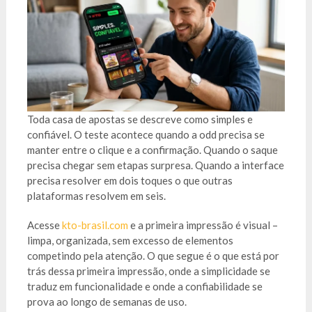
Toda casa de apostas se descreve como simples e
confiável. O teste acontece quando a odd precisa se
manter entre o clique e a confirmação. Quando o saque
precisa chegar sem etapas surpresa. Quando a interface
precisa resolver em dois toques o que outras
plataformas resolvem em seis.
Acesse
kto-brasil.com
e a primeira impressão é visual –
limpa, organizada, sem excesso de elementos
competindo pela atenção. O que segue é o que está por
trás dessa primeira impressão, onde a simplicidade se
traduz em funcionalidade e onde a confiabilidade se
prova ao longo de semanas de uso.