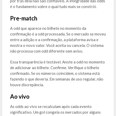
por trás dela não são confiáveis. A integridade das odds
é o fundamento sobre o qual tudo mais se constrói.
Pre-match
A odd que aparece no bilhete no momento da
confirmação é a odd processada. Se o mercado se moveu
entre a adição e a confirmação, a plataforma avisa e
mostra o novo valor. Você aceita ou cancela. O sistema
não processa com odd diferente sem aviso.
Essa transparência é testável. Anote a odd no momento
de adicionar ao bilhete. Confirme. Verifique o bilhete
confirmado. Se os números coincidem, o sistema está
fazendo o que deveria. Em semanas de uso regular, não
houve discrepância.
Ao vivo
As odds ao vivo se recalculam após cada evento
significativo. Um gol congela os mercados por alguns